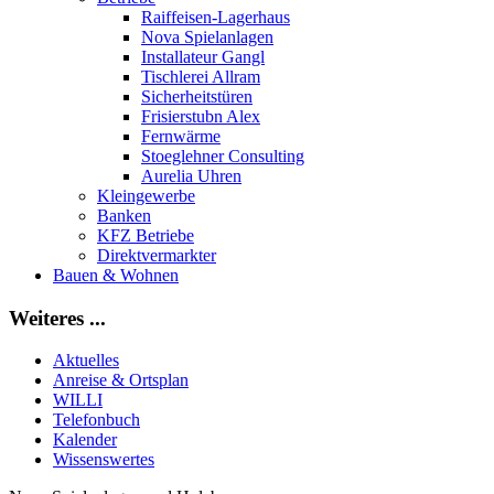
Raiffeisen-Lagerhaus
Nova Spielanlagen
Installateur Gangl
Tischlerei Allram
Sicherheitstüren
Frisierstubn Alex
Fernwärme
Stoeglehner Consulting
Aurelia Uhren
Kleingewerbe
Banken
KFZ Betriebe
Direktvermarkter
Bauen & Wohnen
Weiteres ...
Aktuelles
Anreise & Ortsplan
WILLI
Telefonbuch
Kalender
Wissenswertes