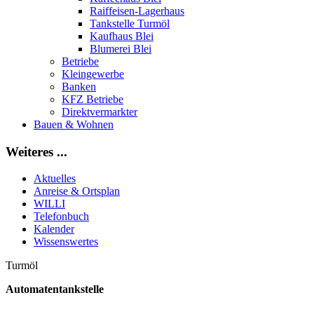
Raiffeisen-Lagerhaus
Tankstelle Turmöl
Kaufhaus Blei
Blumerei Blei
Betriebe
Kleingewerbe
Banken
KFZ Betriebe
Direktvermarkter
Bauen & Wohnen
Weiteres ...
Aktuelles
Anreise & Ortsplan
WILLI
Telefonbuch
Kalender
Wissenswertes
Turmöl
Automatentankstelle