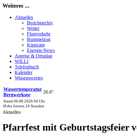
Weiteres ...
Aktuelles
Berichtarchiv
Wetter
Flugverkehr
Bummelzug
Kippcam
Energie-News
Anreise & Ortsplan
WILLI
Telefonbuch
Kalender
Wissenswertes
Wassertemperatur
26.6°
Bergwerksee
Stand 06.08.2026 04 Uhr
Ø der letzten 24 Stunden
Aktuelles
Pfarrfest mit Geburtstagsfeier 