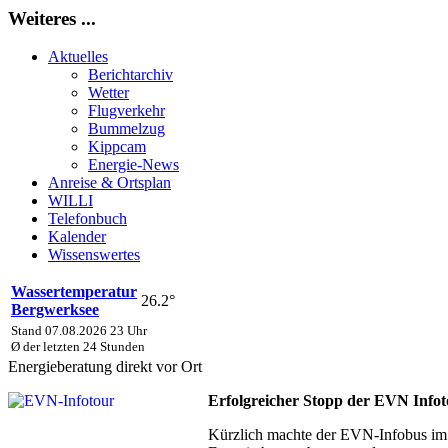
Weiteres ...
Aktuelles
Berichtarchiv
Wetter
Flugverkehr
Bummelzug
Kippcam
Energie-News
Anreise & Ortsplan
WILLI
Telefonbuch
Kalender
Wissenswertes
Wassertemperatur
26.2°
Bergwerksee
Stand 07.08.2026 23 Uhr
Ø der letzten 24 Stunden
Energieberatung direkt vor Ort
Erfolgreicher Stopp der EVN Info
Kürzlich machte der EVN-Infobus im R