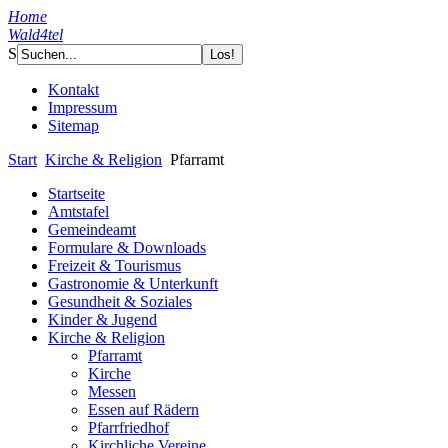
Home
Wald4tel
S
Kontakt
Impressum
Sitemap
Start
Kirche & Religion
Pfarramt
Startseite
Amtstafel
Gemeindeamt
Formulare & Downloads
Freizeit & Tourismus
Gastronomie & Unterkunft
Gesundheit & Soziales
Kinder & Jugend
Kirche & Religion
Pfarramt
Kirche
Messen
Essen auf Rädern
Pfarrfriedhof
Kirchliche Vereine