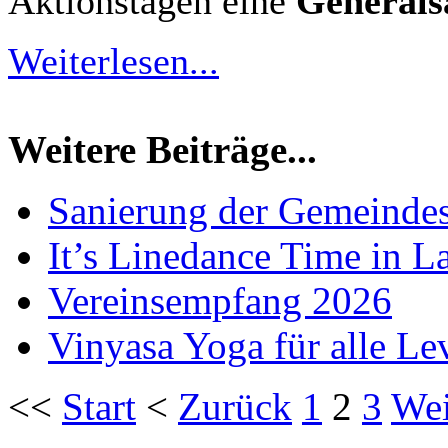
Aktionstagen eine
Generals
Weiterlesen...
Weitere Beiträge...
Sanierung der Gemeinde
It’s Linedance Time in L
Vereinsempfang 2026
Vinyasa Yoga für alle Le
<<
Start
<
Zurück
1
2
3
Wei